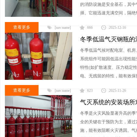
的消防设施是安全基石，其中
择。它能迅速充满空间，隔绝氧
查看更多
[nav:name]
666
2025-12-16
冬季低温气灭钢瓶的
冬季低温气候对配电室、机房
系统组件可能因低温出现性能
特性(如扩散速度、压力稳定
电、无残留的特性，能有效保护
查看更多
[nav:name]
623
2025-11-26
气灭系统的安装场所
冬季是火灾风险显著升高的季
全的关键在于‌预防为主‌，
施，能有效阻断火灾诱因。气