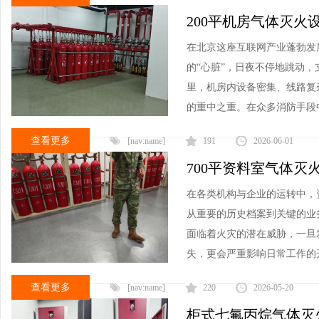
200平机房气体灭
在北京这座互联网产业蓬勃发
的“心脏”，日夜不停地跳动
里，机房内设备密集、线路复
的重中之重。在众多消防手段中
查看更多
[nav:name]
191
2026-06-01
700平资料室气体
在各类机构与企业的运转中，
从重要的历史档案到关键的业
面临着火灾的潜在威胁，一旦
失，更会严重影响日常工作的开
查看更多
[nav:name]
220
2026-05-20
柜式七氟丙烷气体灭